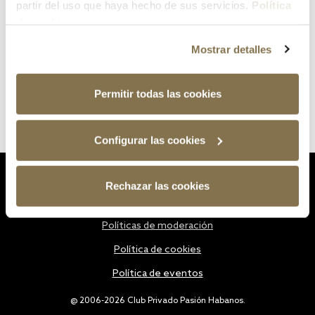
partir del uso que haya hecho de sus servicios.
Política
de cookies
Mostrar detalles
Permitir todas las cookies
Configurar las cookies
Estatutos
Rechazar las cookies
Política de privacidad
Políticas de moderación
Política de cookies
Política de eventos
@ 2006-2026 Club Privado Pasión Habanos.