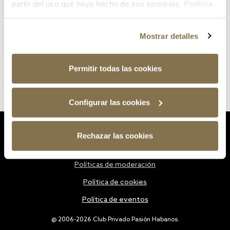
partir del uso que haya hecho de sus servicios.
Política
de cookies
Mostrar detalles
Permitir todas las cookies
Configurar las cookies
Estatutos
Rechazar las cookies
Política de privacidad
Políticas de moderación
Política de cookies
Política de eventos
@ 2006-2026 Club Privado Pasión Habanos.