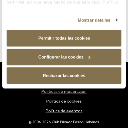
partir del uso que haya hecho de sus servicios.
Política
de cookies
Mostrar detalles
Permitir todas las cookies
Configurar las cookies
Estatutos
Rechazar las cookies
Política de privacidad
Políticas de moderación
Política de cookies
Política de eventos
@ 2006-2026 Club Privado Pasión Habanos.