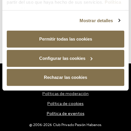
partir del uso que haya hecho de sus servicios.
Política
de cookies
Mostrar detalles
Permitir todas las cookies
Configurar las cookies
Estatutos
Rechazar las cookies
Política de privacidad
Políticas de moderación
Política de cookies
Política de eventos
@ 2006-2026 Club Privado Pasión Habanos.