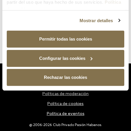
partir del uso que haya hecho de sus servicios.
Política
de cookies
Mostrar detalles
Permitir todas las cookies
Configurar las cookies
Estatutos
Rechazar las cookies
Política de privacidad
Políticas de moderación
Política de cookies
Política de eventos
@ 2006-2026 Club Privado Pasión Habanos.