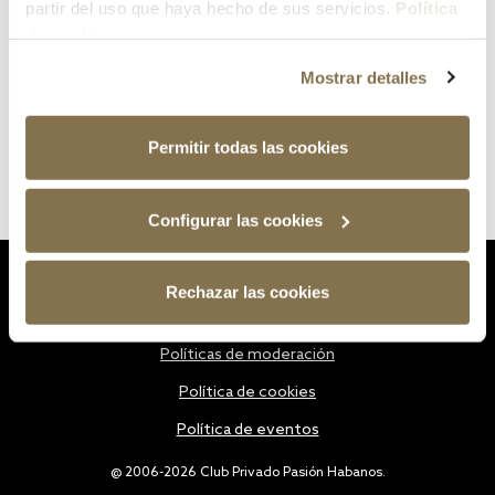
partir del uso que haya hecho de sus servicios.
Política
de cookies
Mostrar detalles
Permitir todas las cookies
Configurar las cookies
Estatutos
Rechazar las cookies
Política de privacidad
Políticas de moderación
Política de cookies
Política de eventos
@ 2006-2026 Club Privado Pasión Habanos.