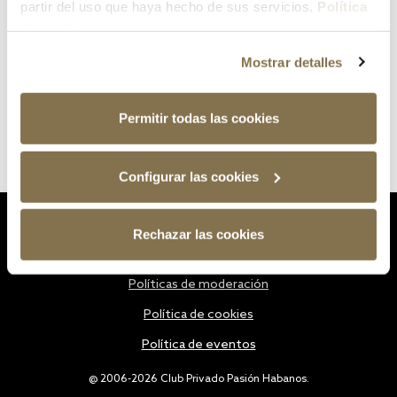
partir del uso que haya hecho de sus servicios.
Política
de cookies
Mostrar detalles
Permitir todas las cookies
Configurar las cookies
Estatutos
Rechazar las cookies
Política de privacidad
Políticas de moderación
Política de cookies
Política de eventos
@ 2006-2026 Club Privado Pasión Habanos.