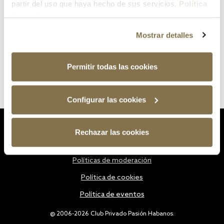
partir del uso que haya hecho de sus servicios.
Política
de cookies
Mostrar detalles
Permitir todas las cookies
Configurar las cookies
Estatutos
Rechazar las cookies
Política de privacidad
Políticas de moderación
Política de cookies
Política de eventos
@ 2006-2026 Club Privado Pasión Habanos.