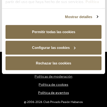
partir del uso que haya hecho de sus servicios.
Política
de cookies
Mostrar detalles
Permitir todas las cookies
Configurar las cookies
Estatutos
Rechazar las cookies
Política de privacidad
Políticas de moderación
Política de cookies
Política de eventos
@ 2006-2026 Club Privado Pasión Habanos.