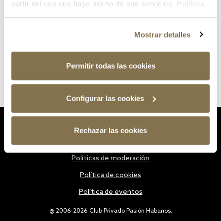
partir del uso que haya hecho de sus servicios.
Política
de cookies
Mostrar detalles
Permitir todas las cookies
Configurar las cookies
Estatutos
Rechazar las cookies
Política de privacidad
Políticas de moderación
Política de cookies
Política de eventos
@ 2006-2026 Club Privado Pasión Habanos.