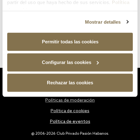
partir del uso que haya hecho de sus servicios.
Política
de cookies
Mostrar detalles
Permitir todas las cookies
Configurar las cookies
Estatutos
Rechazar las cookies
Política de privacidad
Políticas de moderación
Política de cookies
Política de eventos
@ 2006-2026 Club Privado Pasión Habanos.