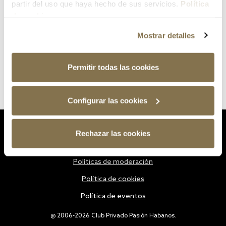
partir del uso que haya hecho de sus servicios.
Política
de cookies
Mostrar detalles
Permitir todas las cookies
Configurar las cookies
Estatutos
Rechazar las cookies
Política de privacidad
Políticas de moderación
Política de cookies
Política de eventos
@ 2006-2026 Club Privado Pasión Habanos.