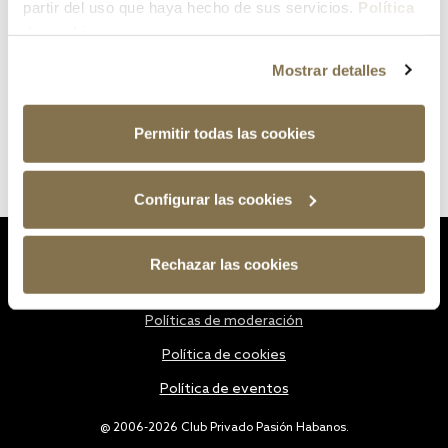
partir del uso que haya hecho de sus servicios.
Política
de cookies
Mostrar detalles
Permitir todas las cookies
Configurar las cookies
Estatutos
Rechazar las cookies
Política de privacidad
Políticas de moderación
Política de cookies
Política de eventos
@ 2006-2026 Club Privado Pasión Habanos.