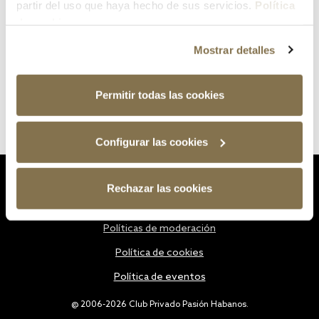
partir del uso que haya hecho de sus servicios.
Política
de cookies
Mostrar detalles
Permitir todas las cookies
Configurar las cookies
Estatutos
Rechazar las cookies
Política de privacidad
Políticas de moderación
Política de cookies
Política de eventos
@ 2006-2026 Club Privado Pasión Habanos.