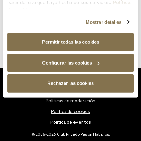
partir del uso que haya hecho de sus servicios.
Política
de cookies
Mostrar detalles
Permitir todas las cookies
Configurar las cookies
Estatutos
Rechazar las cookies
Política de privacidad
Políticas de moderación
Política de cookies
Política de eventos
@ 2006-2026 Club Privado Pasión Habanos.