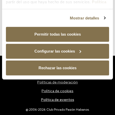
partir del uso que haya hecho de sus servicios.
Política
de cookies
Mostrar detalles
Permitir todas las cookies
Configurar las cookies
Estatutos
Rechazar las cookies
Política de privacidad
Políticas de moderación
Política de cookies
Política de eventos
@ 2006-2026 Club Privado Pasión Habanos.