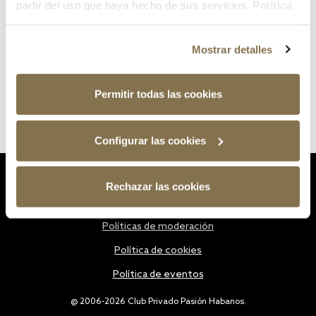
partir del uso que haya hecho de sus servicios.
Política
de cookies
Mostrar detalles
Permitir todas las cookies
Configurar las cookies
Estatutos
Rechazar las cookies
Política de privacidad
Políticas de moderación
Política de cookies
Política de eventos
@ 2006-2026 Club Privado Pasión Habanos.