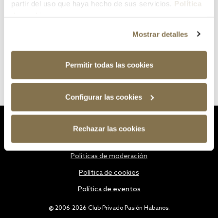
partir del uso que haya hecho de sus servicios.
Política
de cookies
Mostrar detalles
Permitir todas las cookies
Configurar las cookies
Estatutos
Rechazar las cookies
Política de privacidad
Políticas de moderación
Política de cookies
Política de eventos
@ 2006-2026 Club Privado Pasión Habanos.