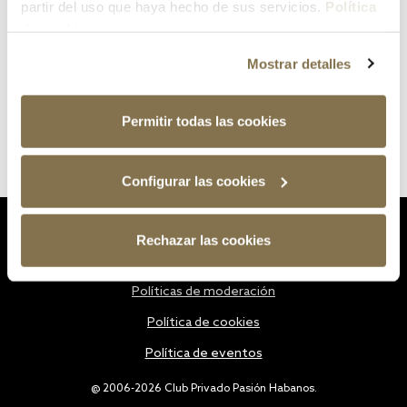
partir del uso que haya hecho de sus servicios.
Política
de cookies
Mostrar detalles
Permitir todas las cookies
Configurar las cookies
Estatutos
Rechazar las cookies
Política de privacidad
Políticas de moderación
Política de cookies
Política de eventos
@ 2006-2026 Club Privado Pasión Habanos.