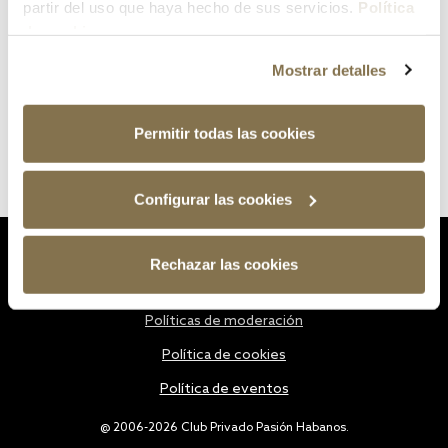
partir del uso que haya hecho de sus servicios.
Política
de cookies
Mostrar detalles
Permitir todas las cookies
Configurar las cookies
Estatutos
Rechazar las cookies
Política de privacidad
Políticas de moderación
Política de cookies
Política de eventos
@ 2006-2026 Club Privado Pasión Habanos.