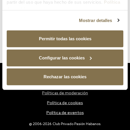
partir del uso que haya hecho de sus servicios.
Política
de cookies
Mostrar detalles
Permitir todas las cookies
Configurar las cookies
Estatutos
Rechazar las cookies
Política de privacidad
Políticas de moderación
Política de cookies
Política de eventos
@ 2006-2026 Club Privado Pasión Habanos.