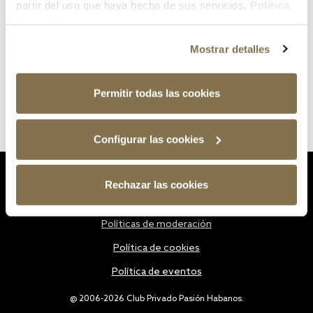
partir del uso que haya hecho de sus servicios.
Política
de cookies
Mostrar detalles
Permitir todas las cookies
Configurar las cookies
Estatutos
Rechazar las cookies
Política de privacidad
Políticas de moderación
Política de cookies
Política de eventos
@ 2006-2026 Club Privado Pasión Habanos.