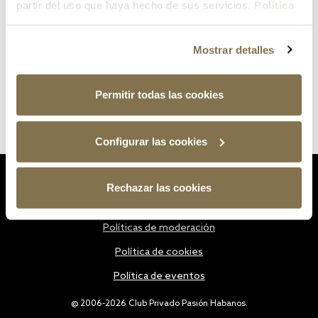
partir del uso que haya hecho de sus servicios.
Política
de cookies
Mostrar detalles
Permitir todas las cookies
Configurar las cookies
Estatutos
Rechazar las cookies
Política de privacidad
Políticas de moderación
Política de cookies
Política de eventos
@ 2006-2026 Club Privado Pasión Habanos.