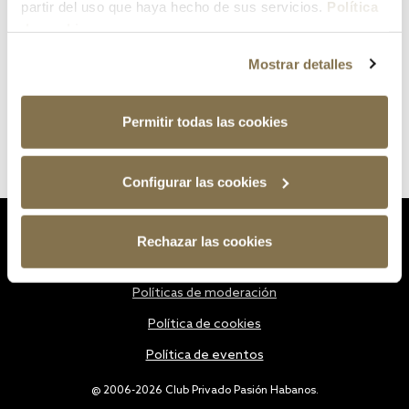
partir del uso que haya hecho de sus servicios.
Política
de cookies
Mostrar detalles
Permitir todas las cookies
Configurar las cookies
Estatutos
Rechazar las cookies
Política de privacidad
Políticas de moderación
Política de cookies
Política de eventos
@ 2006-2026 Club Privado Pasión Habanos.