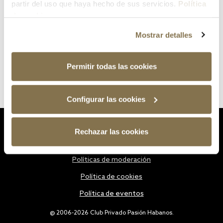
partir del uso que haya hecho de sus servicios.
Política
de cookies
Mostrar detalles
Permitir todas las cookies
Configurar las cookies
Estatutos
Rechazar las cookies
Política de privacidad
Políticas de moderación
Política de cookies
Política de eventos
@ 2006-2026 Club Privado Pasión Habanos.