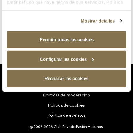
partir del uso que haya hecho de sus servicios.
Política
de cookies
Mostrar detalles
Permitir todas las cookies
Configurar las cookies
Estatutos
Rechazar las cookies
Política de privacidad
Políticas de moderación
Política de cookies
Política de eventos
@ 2006-2026 Club Privado Pasión Habanos.