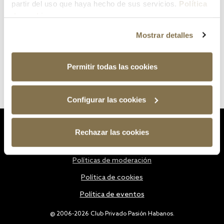
partir del uso que haya hecho de sus servicios.
Política
de cookies
Mostrar detalles
Permitir todas las cookies
Configurar las cookies
Estatutos
Rechazar las cookies
Política de privacidad
Políticas de moderación
Política de cookies
Política de eventos
@ 2006-2026 Club Privado Pasión Habanos.