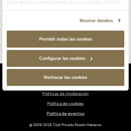
partir del uso que haya hecho de sus servicios.
Política
de cookies
Mostrar detalles
Permitir todas las cookies
Configurar las cookies
Estatutos
Rechazar las cookies
Política de privacidad
Políticas de moderación
Política de cookies
Política de eventos
@ 2006-2026 Club Privado Pasión Habanos.