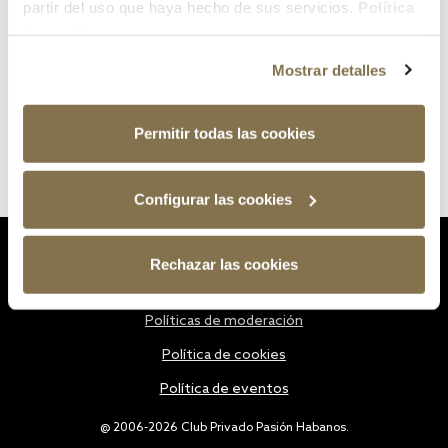
partir del uso que haya hecho de sus servicios.
Política
de cookies
Mostrar detalles
Permitir todas las cookies
Configurar las cookies
Estatutos
Rechazar las cookies
Política de privacidad
Políticas de moderación
Política de cookies
Política de eventos
@ 2006-2026 Club Privado Pasión Habanos.