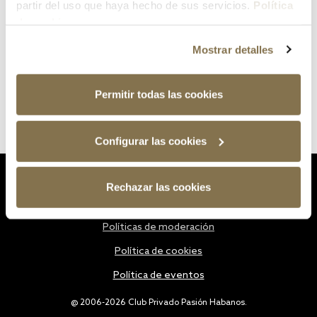
partir del uso que haya hecho de sus servicios.
Política
de cookies
Mostrar detalles
Permitir todas las cookies
Configurar las cookies
Estatutos
Rechazar las cookies
Política de privacidad
Políticas de moderación
Política de cookies
Política de eventos
@ 2006-2026 Club Privado Pasión Habanos.