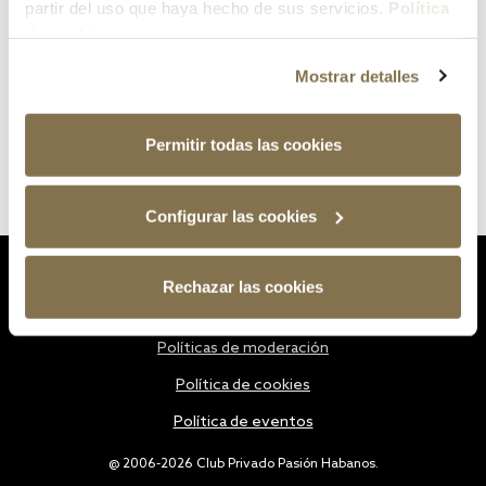
partir del uso que haya hecho de sus servicios.
Política
de cookies
Mostrar detalles
Permitir todas las cookies
Configurar las cookies
Estatutos
Rechazar las cookies
Política de privacidad
Políticas de moderación
Política de cookies
Política de eventos
@ 2006-2026 Club Privado Pasión Habanos.