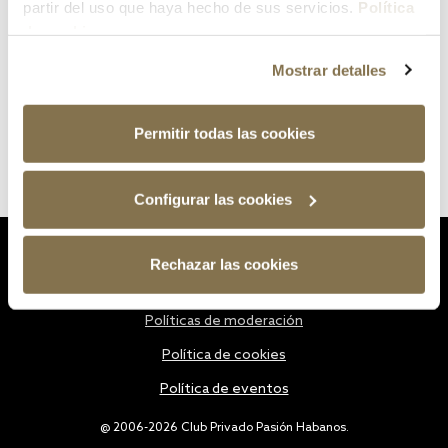
partir del uso que haya hecho de sus servicios.
Política
de cookies
Mostrar detalles
Permitir todas las cookies
Configurar las cookies
Estatutos
Rechazar las cookies
Política de privacidad
Políticas de moderación
Política de cookies
Política de eventos
@ 2006-2026 Club Privado Pasión Habanos.