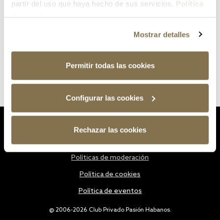
partir del uso que haya hecho de sus servicios.
Política
de cookies
Mostrar detalles
Permitir todas las cookies
Configurar las cookies
Estatutos
Rechazar las cookies
Política de privacidad
Políticas de moderación
Política de cookies
Política de eventos
@ 2006-2026 Club Privado Pasión Habanos.