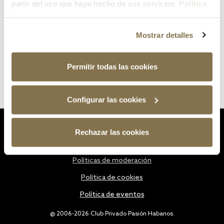
partir del uso que haya hecho de sus servicios.
Política
de cookies
Mostrar detalles
Permitir todas las cookies
Configurar las cookies
Estatutos
Rechazar las cookies
Política de privacidad
Políticas de moderación
Política de cookies
Política de eventos
@ 2006-2026 Club Privado Pasión Habanos.