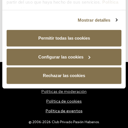
partir del uso que haya hecho de sus servicios.
Política
de cookies
Mostrar detalles
Permitir todas las cookies
Configurar las cookies
Estatutos
Rechazar las cookies
Política de privacidad
Políticas de moderación
Política de cookies
Política de eventos
@ 2006-2026 Club Privado Pasión Habanos.