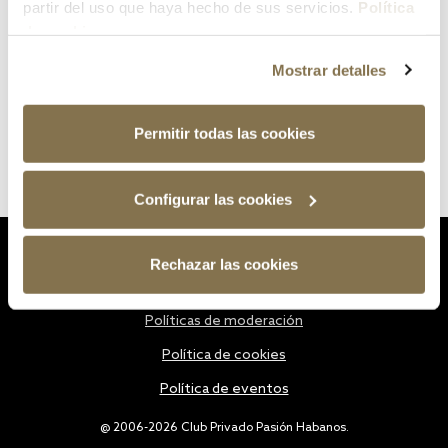
partir del uso que haya hecho de sus servicios.
Política
de cookies
Mostrar detalles
Permitir todas las cookies
Configurar las cookies
Estatutos
Rechazar las cookies
Política de privacidad
Políticas de moderación
Política de cookies
Política de eventos
@ 2006-2026 Club Privado Pasión Habanos.