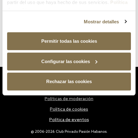
partir del uso que haya hecho de sus servicios.
Política
de cookies
Mostrar detalles
Permitir todas las cookies
Configurar las cookies
Estatutos
Rechazar las cookies
Política de privacidad
Políticas de moderación
Política de cookies
Política de eventos
@ 2006-2026 Club Privado Pasión Habanos.