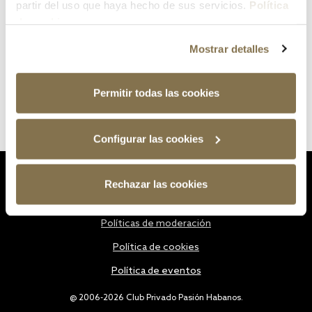
partir del uso que haya hecho de sus servicios.
Política
de cookies
Mostrar detalles
Permitir todas las cookies
Configurar las cookies
Estatutos
Rechazar las cookies
Política de privacidad
Políticas de moderación
Política de cookies
Política de eventos
@ 2006-2026 Club Privado Pasión Habanos.