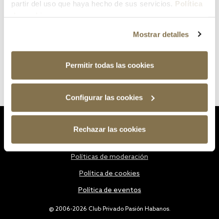
partir del uso que haya hecho de sus servicios.
Política
de cookies
Mostrar detalles
Permitir todas las cookies
Configurar las cookies
Estatutos
Rechazar las cookies
Política de privacidad
Políticas de moderación
Política de cookies
Política de eventos
@ 2006-2026 Club Privado Pasión Habanos.