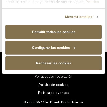
partir del uso que haya hecho de sus servicios.
Política
de cookies
Mostrar detalles
Permitir todas las cookies
Configurar las cookies
Estatutos
Rechazar las cookies
Política de privacidad
Políticas de moderación
Política de cookies
Política de eventos
@ 2006-2026 Club Privado Pasión Habanos.