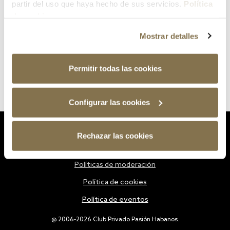
partir del uso que haya hecho de sus servicios.
Política
de cookies
Mostrar detalles
Permitir todas las cookies
Configurar las cookies
Estatutos
Rechazar las cookies
Política de privacidad
Políticas de moderación
Política de cookies
Política de eventos
@ 2006-2026 Club Privado Pasión Habanos.