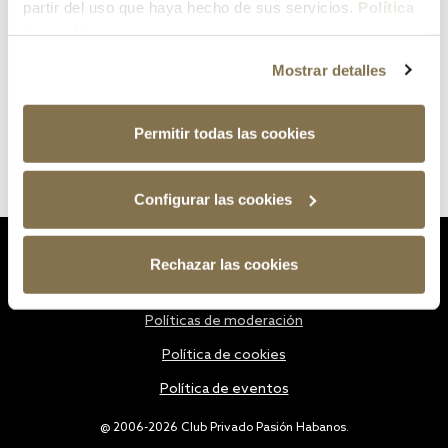
partir del uso que haya hecho de sus servicios.
Política
de cookies
Mostrar detalles
Permitir todas las cookies
Configurar las cookies
Estatutos
Rechazar las cookies
Política de privacidad
Políticas de moderación
Política de cookies
Política de eventos
@ 2006-2026 Club Privado Pasión Habanos.