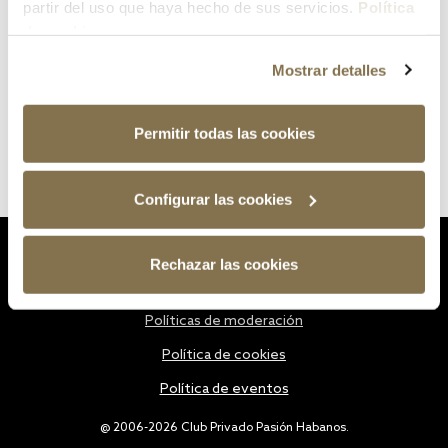
partir del uso que haya hecho de sus servicios.
Política
de cookies
Mostrar detalles
Permitir todas las cookies
Configurar las cookies
Estatutos
Rechazar las cookies
Política de privacidad
Políticas de moderación
Política de cookies
Política de eventos
@ 2006-2026 Club Privado Pasión Habanos.