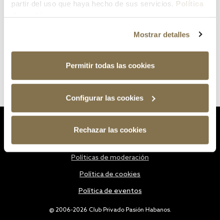
partir del uso que haya hecho de sus servicios.
Política
de cookies
Mostrar detalles
Permitir todas las cookies
Configurar las cookies
Estatutos
Rechazar las cookies
Política de privacidad
Políticas de moderación
Política de cookies
Política de eventos
@ 2006-2026 Club Privado Pasión Habanos.