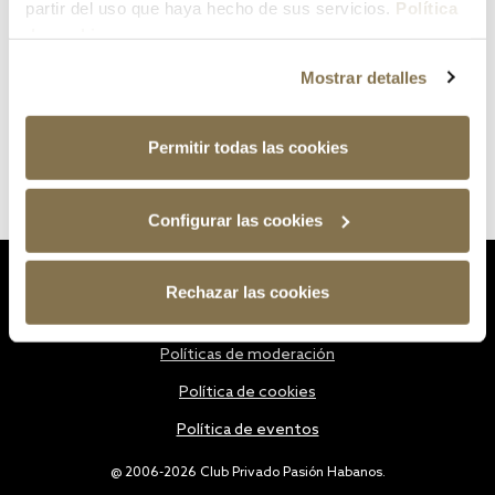
partir del uso que haya hecho de sus servicios.
Política
de cookies
Mostrar detalles
Permitir todas las cookies
Configurar las cookies
Estatutos
Rechazar las cookies
Política de privacidad
Políticas de moderación
Política de cookies
Política de eventos
@ 2006-2026 Club Privado Pasión Habanos.