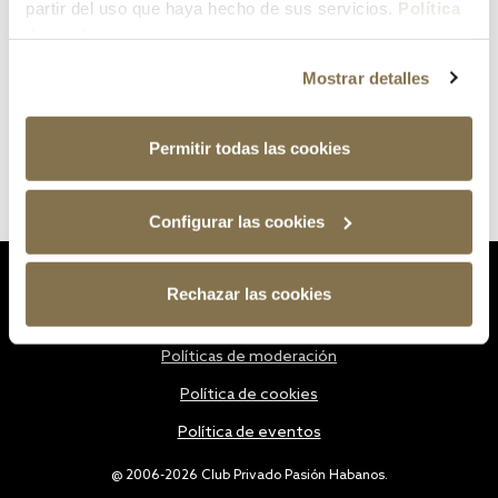
partir del uso que haya hecho de sus servicios.
Política
de cookies
Mostrar detalles
Permitir todas las cookies
Configurar las cookies
Estatutos
Rechazar las cookies
Política de privacidad
Políticas de moderación
Política de cookies
Política de eventos
@ 2006-2026 Club Privado Pasión Habanos.