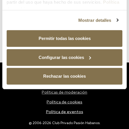
partir del uso que haya hecho de sus servicios.
Política
de cookies
Mostrar detalles
Permitir todas las cookies
Configurar las cookies
Estatutos
Rechazar las cookies
Política de privacidad
Políticas de moderación
Política de cookies
Política de eventos
@ 2006-2026 Club Privado Pasión Habanos.