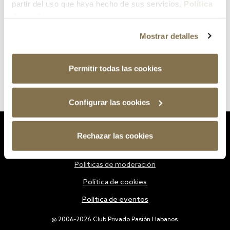
partir del uso que haya hecho de sus servicios.
Política
de cookies
Mostrar detalles
Permitir todas las cookies
Configurar las cookies
Estatutos
Rechazar las cookies
Política de privacidad
Políticas de moderación
Política de cookies
Política de eventos
@ 2006-2026 Club Privado Pasión Habanos.