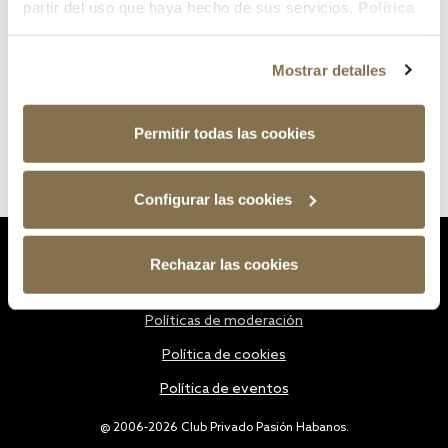
partir del uso que haya hecho de sus servicios.
Política
de cookies
Mostrar detalles
Permitir todas las cookies
Configurar las cookies
Estatutos
Rechazar las cookies
Política de privacidad
Políticas de moderación
Política de cookies
Política de eventos
@ 2006-2026 Club Privado Pasión Habanos.