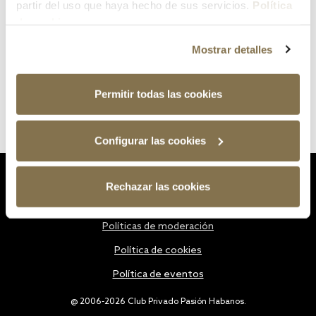
partir del uso que haya hecho de sus servicios.
Política
de cookies
Mostrar detalles
Permitir todas las cookies
Configurar las cookies
Estatutos
Rechazar las cookies
Política de privacidad
Políticas de moderación
Política de cookies
Política de eventos
@ 2006-2026 Club Privado Pasión Habanos.